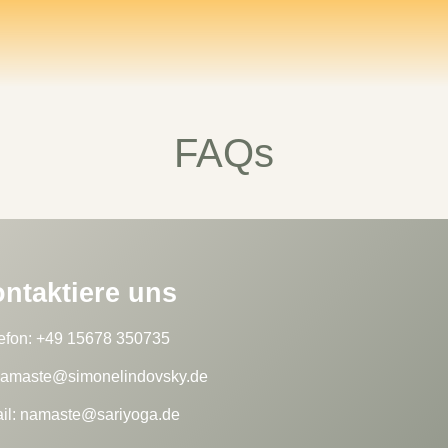
FAQs
ntaktiere uns
efon: +49 15678 350735
 namaste@simonelindovsky.de
il: namaste@sariyoga.de